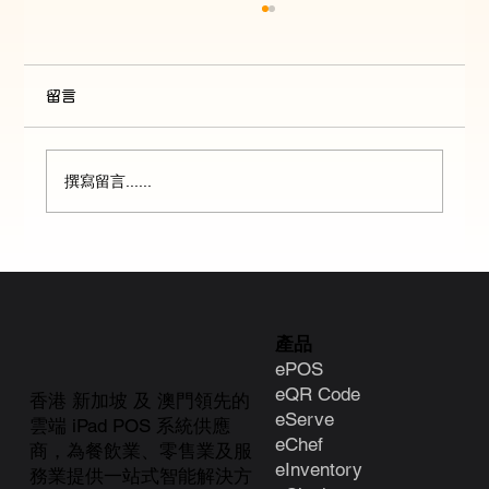
留言
撰寫留言......
【🎉「數碼轉型支援先導計劃」成功配對
系列：海興廚房】
產品
ePOS
eQR Code
香港 新加坡 及 澳門領先的
eServe
雲端 iPad POS 系統供應
eChef
商，為餐飲業、零售業及服
eInventory
務業提供一站式智能解決方