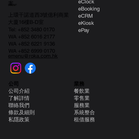
eClock
案。
聯絡我們
e
Booking
上環干諾道西3號億利商業
eCRM
大廈16樓B-D室
eKiosk
Tel:
+852 3480 0170
ePay
WA +852 6016 2177
WA +852 6221 9136
WA +852 6999 0170
emenu@roka.com.hk
業務
公司
餐飲業
公司介紹
零售業
了解詳情
服務業
聯絡我們
系統整合
條款及細則
租借服務
​私隱政策