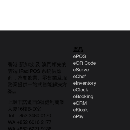
產品
ePOS
eQR Code
香港 新加坡 及 澳門領先的
eServe
雲端 iPad POS 系統供應
eChef
商，為餐飲業、零售業及服
eInventory
務業提供一站式智能解決方
eClock
案。
聯絡我們
e
Booking
上環干諾道西3號億利商業
eCRM
大廈16樓B-D室
eKiosk
Tel:
+852 3480 0170
ePay
WA +852 6016 2177
WA +852 6221 9136