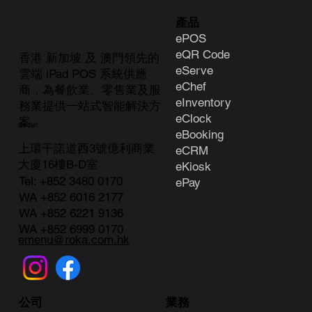
產品
ePOS
eQR Code
香港 新加坡 及 澳門領先的
eServe
雲端 iPad POS 系統供應
eChef
商，為餐飲業、零售業及服
eInventory
務業提供一站式智能解決方
eClock
案。
聯絡我們
e
Booking
上環干諾道西3號億利商業
eCRM
大廈16樓B-D室
eKiosk
Tel:
+852 3480 0170
ePay
WA +852 6016 2177
WA +852 6221 9136
WA +852 6999 0170
emenu@roka.com.hk
業務
公司