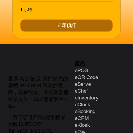
1 小時
立即預訂
產品
ePOS
eQR Code
香港 新加坡 及 澳門領先的
eServe
雲端 iPad POS 系統供應
eChef
商，為餐飲業、零售業及服
eInventory
務業提供一站式智能解決方
eClock
案。
聯絡我們
e
Booking
上環干諾道西3號億利商業
eCRM
大廈16樓B-D室
eKiosk
Tel:
+852 3480 0170
ePay