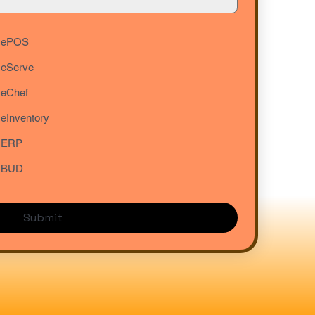
ePOS
eServe
eChef
eInventory
ERP
BUD
Submit