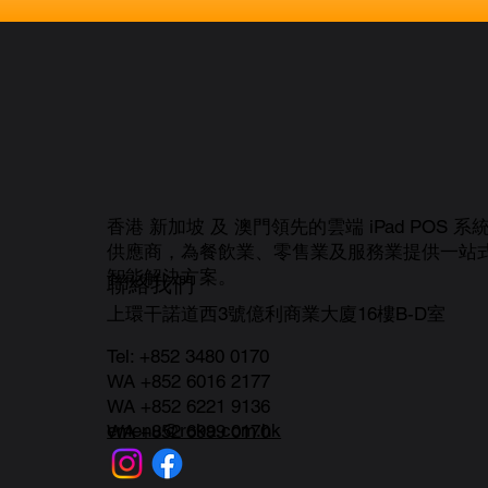
香港 新加坡 及 澳門領先的雲端 iPad POS 系
供應商，為餐飲業、零售業及服務業提供一站
智能解決方案。
聯絡我們
上環干諾道西3號億利商業大廈16樓B-D室
Tel:
+852 3480 0170
WA +852 6016 2177
WA +852 6221 9136
emenu@roka.com.hk
WA +852 6999 0170