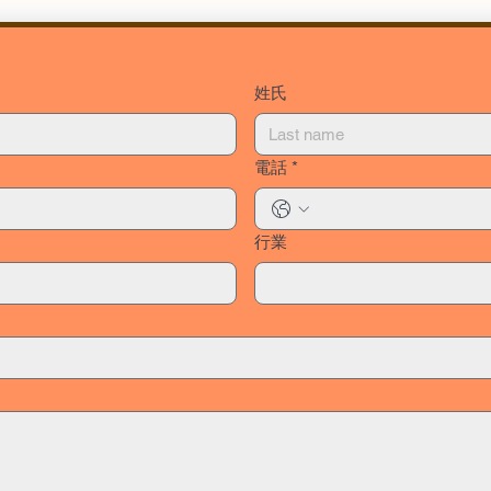
姓氏
電話
*
行業