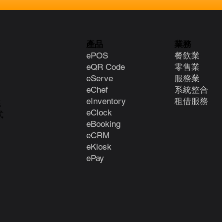
產品
業務
ePOS
餐飲業
eQR Code
零售業
eServe
服務業
eChef
系統整合
eInventory
租借服務
統
eClock
式
e
Booking
eCRM
eKiosk
ePay