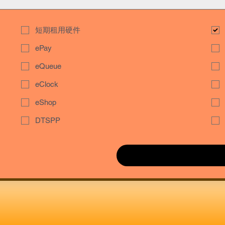
短期租用硬件
ePay
eQueue
eClock
eShop
DTSPP