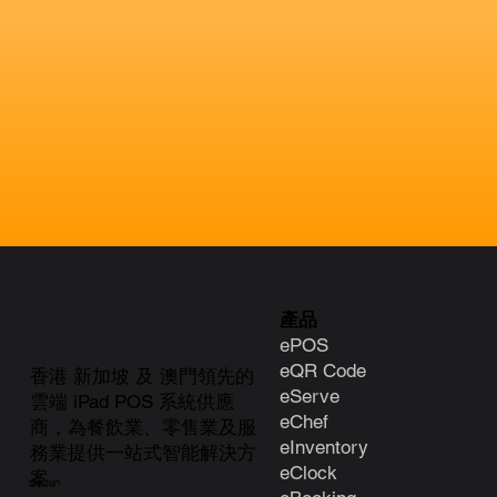
產品
ePOS
eQR Code
香港 新加坡 及 澳門領先的
eServe
雲端 iPad POS 系統供應
eChef
商，為餐飲業、零售業及服
eInventory
務業提供一站式智能解決方
eClock
案。
聯絡我們