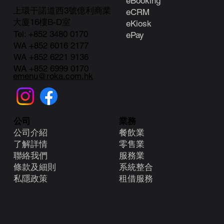
e
Booking
上環干諾道西3號億利商業
eCRM
大廈16樓B-D室
eKiosk
Tel:
+852 3480 0170
ePay
WA +852 6016 2177
WA +852 6221 9136
WA +852 6999 0170
emenu@roka.com.hk
業務
公司
餐飲業
公司介紹
零售業
了解詳情
服務業
聯絡我們
系統整合
條款及細則
租借服務
​私隱政策