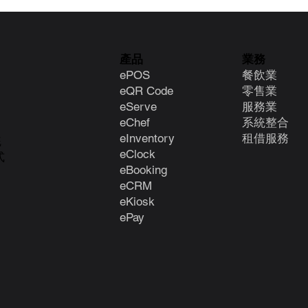
產品
業務
ePOS
餐飲業
eQR Code
零售業
eServe
服務業
eChef
系統整合
eInventory
租借服務
統
eClock
式
e
Booking
eCRM
eKiosk
ePay