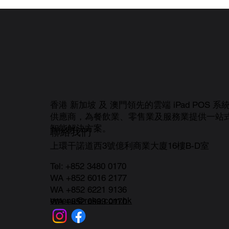
香港 新加坡 及 澳門領先的雲端 iPad POS 系
供應商，為餐飲業、零售業及服務業提供一站
智能解決方案。
聯絡我們
上環干諾道西3號億利商業大廈16樓B-D室
Tel:
+852 3480 0170
WA +852 6016 2177
WA +852 6221 9136
emenu@roka.com.hk
WA +852 6999 0170