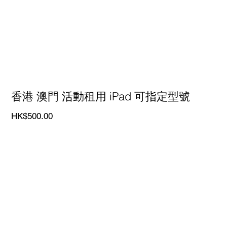
香港 澳門 活動租用 iPad 可指定型號
價
HK$500.00
格
喺香港同澳門租用 iPad，令你嘅活動更精彩！
你想喺
香港
或
澳門
舉行一個難忘嘅活動嗎？我哋嘅
iPad 租賃服務
就係你嘅最佳選擇！無論你需要幾多部
最
新型號嘅 iPad
，我哋都可以滿足你嘅需求，幫助你打造
一個成功嘅活動。
價格透明，無需報價
我哋提供透明嘅價格，不論你租用一日定係 20 日，收費