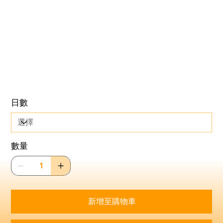
都能幫助你吸引更多參加者，令活動更具吸引力。
立即聯絡我哋，無需等待！
立即租用
iPad
，為你嘅活動增添色彩！只需支付租金，
按金可喺七日內退還，保證無需擔心！如需了解更多詳情
或者查詢報價，隨時
聯絡我哋
！讓我哋一齊創造一個難
忘嘅活動體驗！
日數
數量
新增至購物車