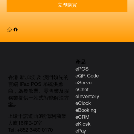
立即購買
產品
ePOS
eQR Code
香港 新加坡 及 澳門領先的
eServe
雲端 iPad POS 系統供應
eChef
商，為餐飲業、零售業及服
eInventory
務業提供一站式智能解決方
eClock
案。
聯絡我們
e
Booking
上環干諾道西3號億利商業
eCRM
大廈16樓B-D室
eKiosk
Tel:
+852 3480 0170
ePay