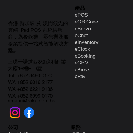
產品
ePOS
eQR Code
香港 新加坡 及 澳門領先的
eServe
雲端 iPad POS 系統供應
eChef
商，為餐飲業、零售業及服
eInventory
務業提供一站式智能解決方
eClock
案。
聯絡我們
e
Booking
上環干諾道西3號億利商業
eCRM
大廈16樓B-D室
eKiosk
Tel:
+852 3480 0170
ePay
WA +852 6016 2177
WA +852 6221 9136
WA +852 6999 0170
emenu@roka.com.hk
業務
公司