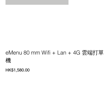
eMenu 80 mm Wifi + Lan + 4G 雲端打單
機
價
HK$1,580.00
格
產品名稱
：eMenu 80 mm Wifi + Lan + 4G 雲端打單機
品牌介紹
：這款打印機是我們自家生產的品牌，設計旨在
滿足eMenu POS 穩定無線的需求。
多語言打印
：eMenu 打單機能一次性打印多種語言在同