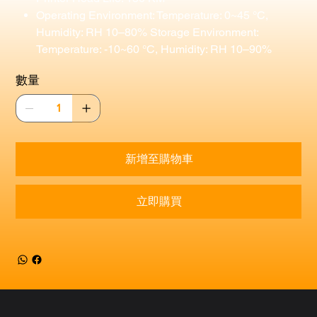
Operating Environment: Temperature: 0~45 °C,
Humidity: RH 10–80% Storage Environment:
Temperature: -10~60 °C, Humidity: RH 10–90%
數量
新增至購物車
立即購買