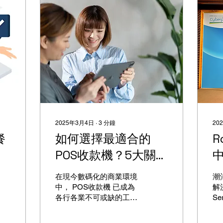
2025年3月4日
∙
3
分鐘
20
餐
如何選擇最適合的
R
POS收款機？5大關鍵
TIPS助你輕鬆決策
在現今數碼化的商業環境
潮
中， POS收款機 已成為
解
各行各業不可或缺的工
S
具。無論是餐廳、零售店
使
還是服務業，提供多元化
售