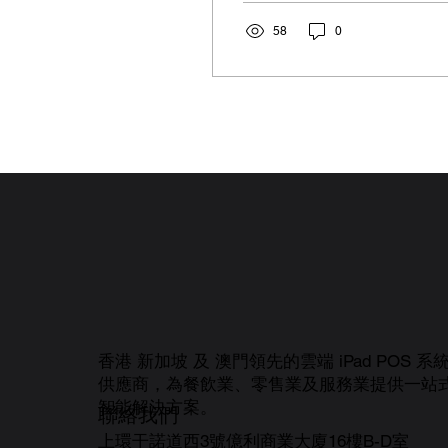
啡廳還是大型連鎖餐廳，
選擇合適的POS系統都能
58
0
幫助您簡化流程、降低成
本並提升業績。然而，市
面上POS系統種類繁多，
功能各異，該如何挑選最
適合自己餐廳的系統呢？
小編將...
香港 新加坡 及 澳門領先的雲端 iPad POS 系
供應商，為餐飲業、零售業及服務業提供一站
智能解決方案。
聯絡我們
上環干諾道西3號億利商業大廈16樓B-D室