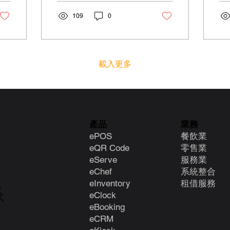
的付款方式不僅能提升顧
決
客體驗，還能優化店內的
109
0
企
付款流程，提高營運效
的
率。然而，市場上 POS收
支
款機 供應商眾多，功能、
（
收費和服務各異，商戶該
商，
載入更多
如何選擇最適合自己的解
決方...
產品
業務
ePOS
餐飲業
eQR Code
零售業
eServe
服務業
eChef
系統整合
eInventory
租借服務
統
eClock
式
e
Booking
eCRM