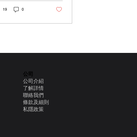
方案。 在數碼化時代，
業的競爭力離不開科技
19
0
加持。作為「數碼轉型
援先導計劃」
DTSPP）的認可供應
 Roka Service ...
公司
公司介紹
了解詳情
聯絡我們
條款及細則
​私隱政策