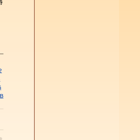
時
向
2
8
6
B