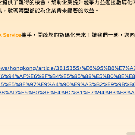
企提供了難得的機會，幫助企業提升競爭力並迎接數碼化
業，數碼轉型都能為企業帶來顯著的效益。
！
 Service
攜手，開啟您的數碼化未來！讓我們一起，邁
tnews/hongkong/article/3815355/%E6%95%B8%E7%A
6%94%AF%E6%8F%B4%E5%85%88%E5%B0%8E%E
A5%E5%8F%97%E9%A4%90%E9%A3%B2%E9%9B%B
B8%AD%E5%B0%8F%E4%BC%81%E7%94%B3%E8%A