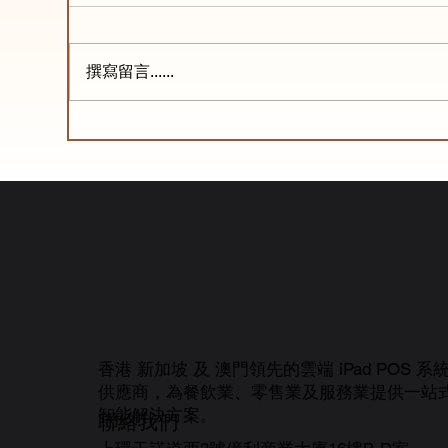
撰寫留言......
eMenu X 新加坡FHA
【
2026：eMenu ePOS 系統引
ou
領餐飲數位轉型，解決缺工與
管家
營運痛點！
PO
香港 新加坡 及 澳門領先的雲端 iPad POS 系
供應商，為餐飲業、零售業及服務業提供一站
智能解決方案。
聯絡我們