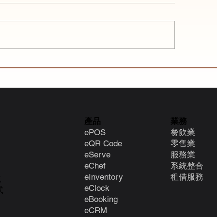
餐廳老闆必睇】舊式POS
eMenu熱敏紙：
t喇！2026年最好餐廳智能
模糊，餐飲業的最
！ | eMenu 無線雲端
S 系統
產品
業務
ePOS
餐飲業
eQR Code
零售業
eServe
服務業
eChef
系統整合
eInventory
租借服務
統
eClock
式
e
Booking
eCRM