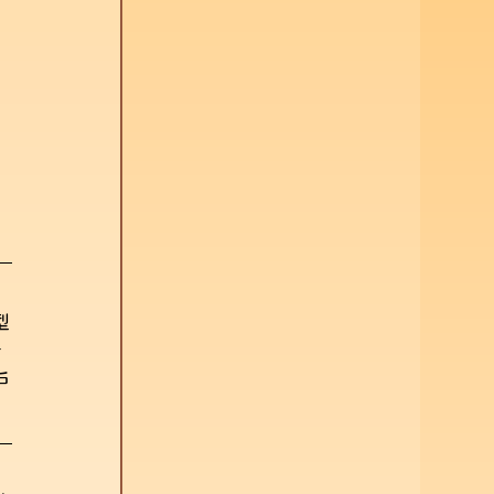
型
針
戶