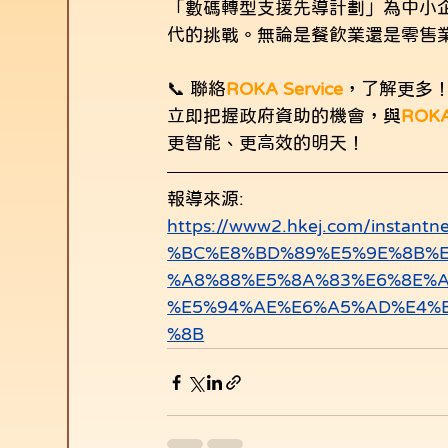
「數碼轉型支援先導計劃」為中小
代的挑戰。無論是餐飲業還是零售
📞 聯絡
ROKA Service
，了解更多
立即把握政府資助的機會，與
ROKA
更智能、更高效的明天！
報導來源:
https://www2.hkej.com/instan
%BC%E8%BD%89%E5%9E%8B%E
%A8%88%E5%8A%83%E6%8E%
%E5%94%AE%E6%A5%AD%E4%
%8B